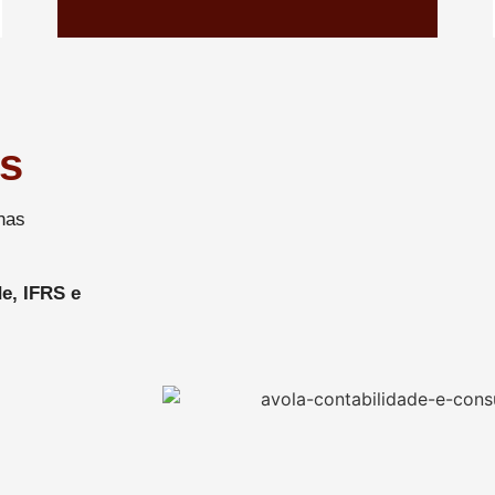
es
nas
e, IFRS e