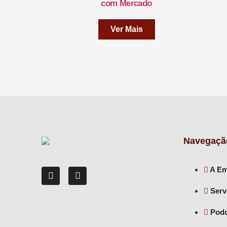
com Mercado
Ver Mais
Navegação
A Em
Serv
Podc