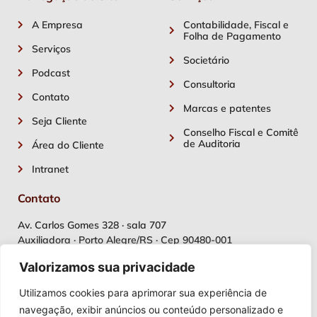
A Empresa
Contabilidade, Fiscal e
Folha de Pagamento
Serviços
Societário
Podcast
Consultoria
Contato
Marcas e patentes
Seja Cliente
Conselho Fiscal e Comitê
de Auditoria
Área do Cliente
Intranet
Contato
Av. Carlos Gomes 328 · sala 707
Auxiliadora · Porto Alegre/RS · Cep 90480-001
Valorizamos sua privacidade
(51) 2042.1020
WhatsApp: (51) 99215-9206
Utilizamos cookies para aprimorar sua experiência de
navegação, exibir anúncios ou conteúdo personalizado e
adm@avola.com.br